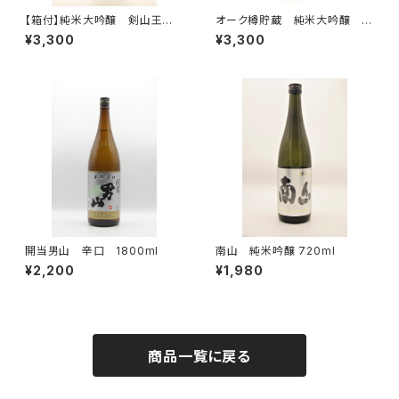
【箱付】純米大吟醸 剣山王 7
オーク樽貯蔵 純米大吟醸 7
20ml
50ml
¥3,300
¥3,300
開当男山 辛口 1800ml
南山 純米吟醸 720ml
¥2,200
¥1,980
商品一覧に戻る